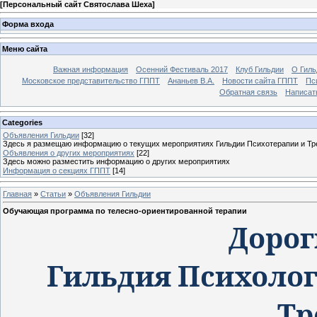
[
Персональный сайт Святослава Шеха
]
Форма входа
Меню сайта
Важная информация
Осенний Фестиваль 2017
Клуб Гильдии
О Гил
Московское представительство ГППТ
Ананьев В.А.
Новости сайта ГППТ
Пс
Обратная связь
Написат
Categories
Объявления Гильдии
[32]
Здесь я размещаю информацию о текущих мероприятиях Гильдии Психотерапии и Тр
Объявления о других мероприятиях
[22]
Здесь можно разместить информацию о других мероприятиях
Информация о секциях ГППТ
[14]
Главная
»
Статьи
»
Объявления Гильдии
Обучающая программа по телесно-ориентированной терапии
Дорог
Гильдия Психолог
Тр