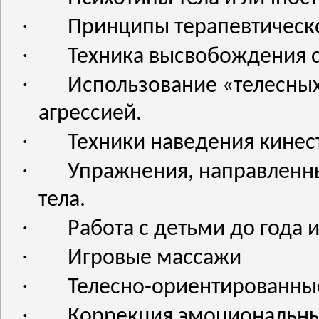
·
Принципы терапевтическ
·
Техника высвобождения с
·
Использование «телесных 
агрессией.
·
Техники наведения кинест
·
Упражнения, направленн
тела.
·
Работа с детьми до года 
·
Игровые массажи
·
Телесно-ориентированны
·
Коррекция эмоциональны