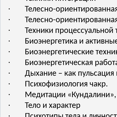
·
Телесно-ориентированна
·
Телесно-ориентированная
·
Техники процессуальной
·
Биоэнергетика и активны
·
Биоэнергетические техни
·
Биоэнергетическая работ
·
Дыхание – как пульсация 
·
Психофизиология чакр.
·
Медитации «Кундалини»,
·
Тело и характер
·
Психотипы тела и личнос