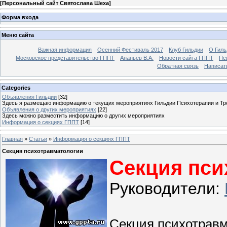
[
Персональный сайт Святослава Шеха
]
Форма входа
Меню сайта
Важная информация
Осенний Фестиваль 2017
Клуб Гильдии
О Гил
Московское представительство ГППТ
Ананьев В.А.
Новости сайта ГППТ
Пс
Обратная связь
Написат
Categories
Объявления Гильдии
[32]
Здесь я размещаю информацию о текущих мероприятиях Гильдии Психотерапии и Тр
Объявления о других мероприятиях
[22]
Здесь можно разместить информацию о других мероприятиях
Информация о секциях ГППТ
[14]
Главная
»
Статьи
»
Информация о секциях ГППТ
Секция психотравматологии
Секция пси
Руководители:
Секция психотравм