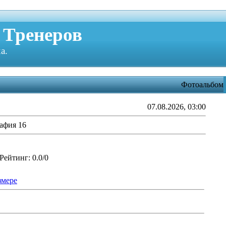
 Тренеров
а.
Фотоальбом
07.08.2026, 03:00
афия 16
Рейтинг
: 0.0/0
змере