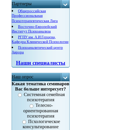
Партнеры
Общероссийская
Профессиональная
Психотерапевтическая Лига
Восточно-Европейский
Институт Психоанализа
РГПУ им. А.И.Герцена,
Кафедра Клинической Психологии
Психоаналитический центр
Аврора
Наши специалисты
Наш опрос
Какая тематика семинаров
Вас больше интересует?
Системная семейная
психотерапия
Телесно-
ориентированная
психотерапия
Псхологическое
консультирование