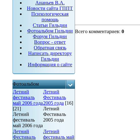
Ананьев В.А.
Новости сайта ГППТ
Психологическая
помощь
Статьи Гильдии
Фотоальбом Гильдии
Всего комментариев
:
0
Форум Гильдии
Вопрос - ответ
Обратная связь
Написать директору
Гильдии
Информация о сайте
Фотоальбом
Летний
Летний
фестиваль
Фестиваль
май 2006 года
2005 года
[16]
[21]
Летний
Летний
Фестиваль
фестиваль
2005 года
май 2006 года
Летний
Летний
Фестиваль
фестиваль май