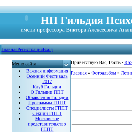
НП Гильдия Психо
имени профессора Виктора Алексеевича Анань
Главная
Регистрация
Вход
Приветствую Вас
,
Гость
·
RS
Меню сайта
Важная информация
Главная
»
Фотоальбом
»
Летн
Осенний Фестиваль
2017
Клуб Гильдии
О Гильдии ППТ
Объявления Гильдии
Программы ГППТ
Специалисты ГППТ
Секции ГППТ
Московское
представительство
ГППТ