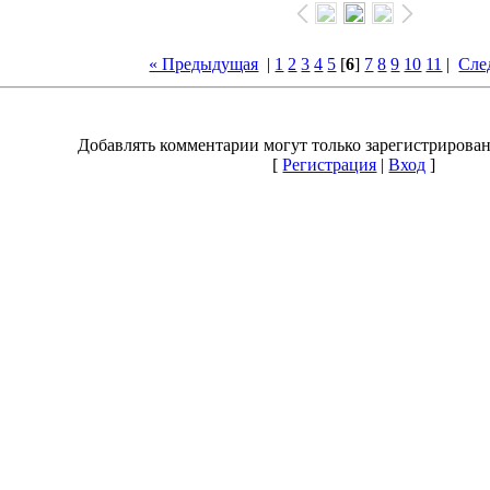
« Предыдущая
|
1
2
3
4
5
[
6
]
7
8
9
10
11
|
Сле
Добавлять комментарии могут только зарегистрирова
[
Регистрация
|
Вход
]