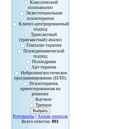
Классический
психоанализ
Экзистенциальная
психотерапия
Клиент-центрированный
подход
Трансактный
(транзактный) анализ
Гештальт-терапия
Психодинамический
подход
Психодрама
Арт-терапия
Нейролингвистическое
программирование (НЛП)
Психотерапия,
ориентированная на
решение
Коучинг
Тренинг
Результаты
|
Архив опросов
Всего ответов:
891