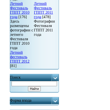
Летний
Летний
Фестиваль
Фестиваль
ГППТ 2010
ГППТ 2011
года
[176]
года
[478]
Здесь
Фотографии
размещены
Фестиваля
фотографии с
ГППТ 2011
летнего
года
Фестиваля
ГППТ 2010
года
Летний
фестиваль
ГППТ 2012
[81]
Поиск
Форма входа