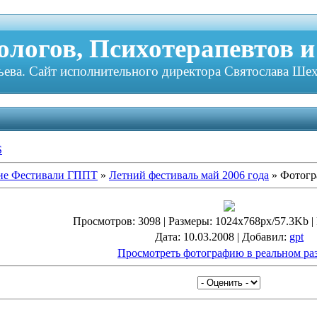
логов, Психотерапевтов и
ева. Сайт исполнительного директора Святослава Шех
S
ие Фестивали ГППТ
»
Летний фестиваль май 2006 года
» Фотогр
Просмотров
: 3098 |
Размеры
: 1024x768px/57.3Kb |
Дата
: 10.03.2008 |
Добавил
:
gpt
Просмотреть фотографию в реальном ра