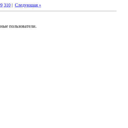
09
310
|
Следующая »
нные пользователи.