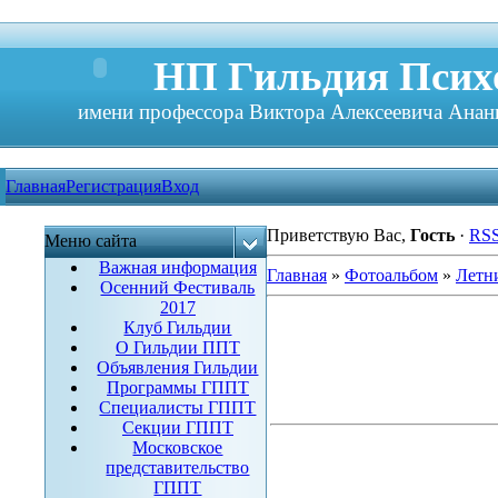
НП Гильдия Психо
имени профессора Виктора Алексеевича Анань
Главная
Регистрация
Вход
Приветствую Вас
,
Гость
·
RS
Меню сайта
Важная информация
Главная
»
Фотоальбом
»
Летн
Осенний Фестиваль
2017
Клуб Гильдии
О Гильдии ППТ
Объявления Гильдии
Программы ГППТ
Специалисты ГППТ
Секции ГППТ
Московское
представительство
ГППТ