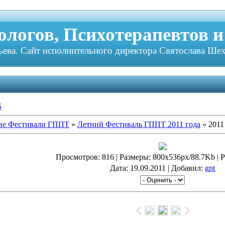
логов, Психотерапевтов и
ева. Сайт исполнительного директора Святослава Шех
S
ие Фестивали ГППТ
»
Летний Фестиваль ГППТ 2011 года
» 2011
Просмотров
: 816 |
Размеры
: 800x536px/88.7Kb |
Р
Дата
: 19.09.2011 |
Добавил
:
gpt