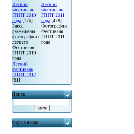
Летний
Летний
Фестиваль
Фестиваль
ГППТ 2010
ГППТ 2011
года
[176]
года
[478]
Здесь
Фотографии
размещены
Фестиваля
фотографии с
ГППТ 2011
летнего
года
Фестиваля
ГППТ 2010
года
Летний
фестиваль
ГППТ 2012
[81]
Поиск
Форма входа