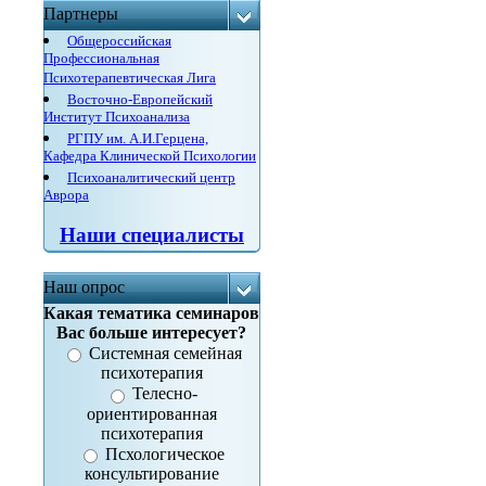
Партнеры
Общероссийская
Профессиональная
Психотерапевтическая Лига
Восточно-Европейский
Институт Психоанализа
РГПУ им. А.И.Герцена,
Кафедра Клинической Психологии
Психоаналитический центр
Аврора
Наши специалисты
Наш опрос
Какая тематика семинаров
Вас больше интересует?
Системная семейная
психотерапия
Телесно-
ориентированная
психотерапия
Псхологическое
консультирование