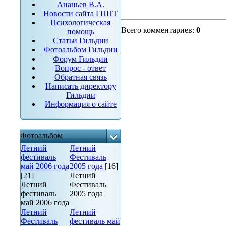
Ананьев В.А.
Новости сайта ГППТ
Психологическая
Всего комментариев
:
0
помощь
Статьи Гильдии
Фотоальбом Гильдии
Форум Гильдии
Вопрос - ответ
Обратная связь
Написать директору
Гильдии
Информация о сайте
Фотоальбом
Летний
Летний
фестиваль
Фестиваль
май 2006 года
2005 года
[16]
[21]
Летний
Летний
Фестиваль
фестиваль
2005 года
май 2006 года
Летний
Летний
Фестиваль
фестиваль май