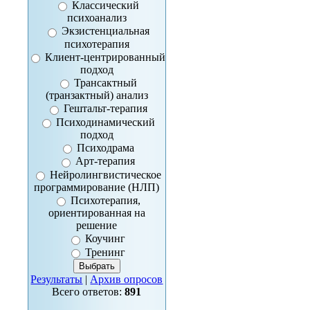
Классический
психоанализ
Экзистенциальная
психотерапия
Клиент-центрированный
подход
Трансактный
(транзактный) анализ
Гештальт-терапия
Психодинамический
подход
Психодрама
Арт-терапия
Нейролингвистическое
программирование (НЛП)
Психотерапия,
ориентированная на
решение
Коучинг
Тренинг
Результаты
|
Архив опросов
Всего ответов:
891