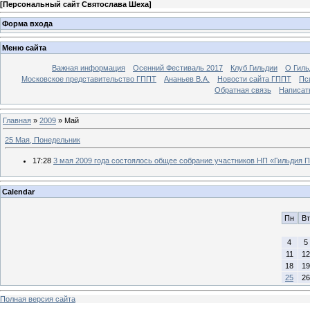
[
Персональный сайт Святослава Шеха
]
Форма входа
Меню сайта
Важная информация
Осенний Фестиваль 2017
Клуб Гильдии
О Гил
Московское представительство ГППТ
Ананьев В.А.
Новости сайта ГППТ
Пс
Обратная связь
Написат
Главная
»
2009
»
Май
25 Мая, Понедельник
17:28
3 мая 2009 года состоялось общее собрание участников НП «Гильдия 
Calendar
Пн
Вт
4
5
11
12
18
19
25
26
Полная версия сайта