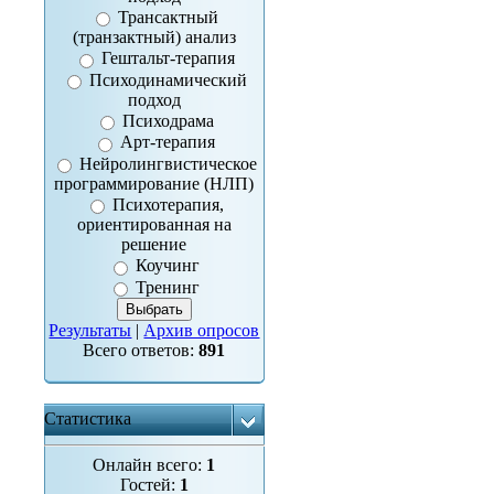
Трансактный
(транзактный) анализ
Гештальт-терапия
Психодинамический
подход
Психодрама
Арт-терапия
Нейролингвистическое
программирование (НЛП)
Психотерапия,
ориентированная на
решение
Коучинг
Тренинг
Результаты
|
Архив опросов
Всего ответов:
891
Статистика
Онлайн всего:
1
Гостей:
1