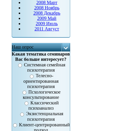
2008 Март
2008 Ноябрь
2008 Декабрь
2009 Май
2009 Июль
2011 Август
Наш опрос
Какая тематика семинаров
Вас больше интересует?
Системная семейная
психотерапия
Телесно-
ориентированная
психотерапия
Псхологическое
консультирование
Классический
психоанализ
Экзистенциальная
психотерапия
Клиент-центрированный
подход