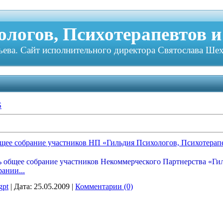
логов, Психотерапевтов и
ева. Сайт исполнительного директора Святослава Шех
S
общее собрание участников НП «Гильдия Психологов, Психотерап
сь общее собрание участников Некоммерческого Партнерства «Ги
ании...
gpt
|
Дата:
25.05.2009
|
Комментарии (0)