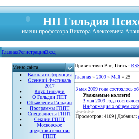
НП Гильдия Психо
имени профессора Виктора Алексеевича Анань
Главная
Регистрация
Вход
Приветствую Вас
,
Гость
·
RS
Меню сайта
Важная информация
Главная
»
2009
»
Май
»
25
Осенний Фестиваль
2017
3 мая 2009 года состоялось 
Клуб Гильдии
Уважаемые коллеги!
О Гильдии ППТ
3 мая 2009 года состояло
Объявления Гильдии
Информация о общем собр
Программы ГППТ
Специалисты ГППТ
Просмотров:
4109
|
Добавил:
Секции ГППТ
Московское
представительство
ГППТ