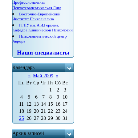
Профессиональная
Психотерапевтическая Лига
Восточно-Европейский
Институт Психоанализа
РГПУ им. А.И.Герцена,
Кафедра Клинической Психологии
Психоаналитический центр
Аврора
Наши специалисты
Календарь
«
Май 2009
»
Пн
Вт
Ср
Чт
Пт
Сб
Вс
1
2
3
4
5
6
7
8
9
10
11
12
13
14
15
16
17
18
19
20
21
22
23
24
25
26
27
28
29
30
31
Архив записей