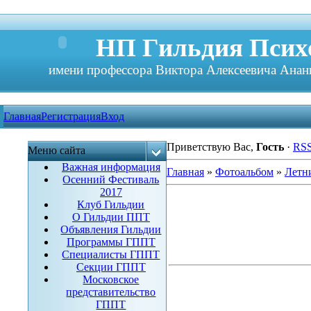
НП Гильдия Психо
имени профессора Виктора Алексеевича Анань
Главная
Регистрация
Вход
Приветствую Вас
,
Гость
·
RS
Меню сайта
Важная информация
Главная
»
Фотоальбом
»
Летн
Осенний Фестиваль
2017
Клуб Гильдии
О Гильдии ППТ
Объявления Гильдии
Программы ГППТ
Специалисты ГППТ
Секции ГППТ
Московское
представительство
ГППТ