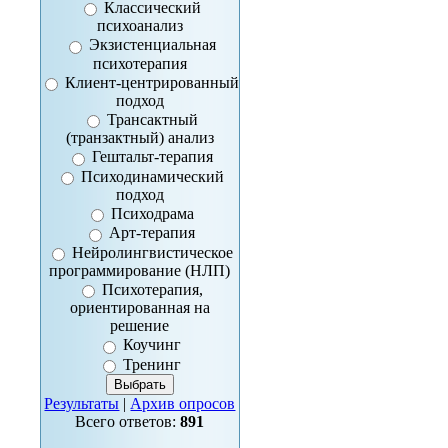
Классический
психоанализ
Экзистенциальная
психотерапия
Клиент-центрированный
подход
Трансактный
(транзактный) анализ
Гештальт-терапия
Психодинамический
подход
Психодрама
Арт-терапия
Нейролингвистическое
программирование (НЛП)
Психотерапия,
ориентированная на
решение
Коучинг
Тренинг
Результаты
|
Архив опросов
Всего ответов:
891