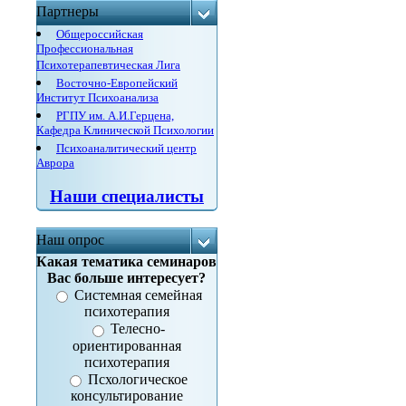
Партнеры
Общероссийская
Профессиональная
Психотерапевтическая Лига
Восточно-Европейский
Институт Психоанализа
РГПУ им. А.И.Герцена,
Кафедра Клинической Психологии
Психоаналитический центр
Аврора
Наши специалисты
Наш опрос
Какая тематика семинаров
Вас больше интересует?
Системная семейная
психотерапия
Телесно-
ориентированная
психотерапия
Псхологическое
консультирование