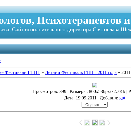
логов, Психотерапевтов и
ева. Сайт исполнительного директора Святослава Шех
S
ие Фестивали ГППТ
»
Летний Фестиваль ГППТ 2011 года
» 2011
Просмотров
: 899 |
Размеры
: 800x536px/72.7Kb |
Р
Дата
: 19.09.2011 |
Добавил
:
gpt