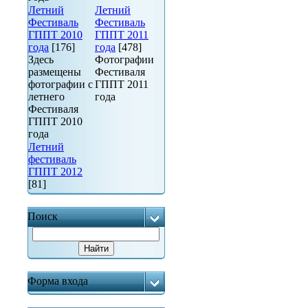
Летний
Летний
Фестиваль
Фестиваль
ГППТ 2010
ГППТ 2011
года
[176]
года
[478]
Здесь
Фотографии
размещены
Фестиваля
фотографии с
ГППТ 2011
летнего
года
Фестиваля
ГППТ 2010
года
Летний
фестиваль
ГППТ 2012
[81]
Поиск
Форма входа