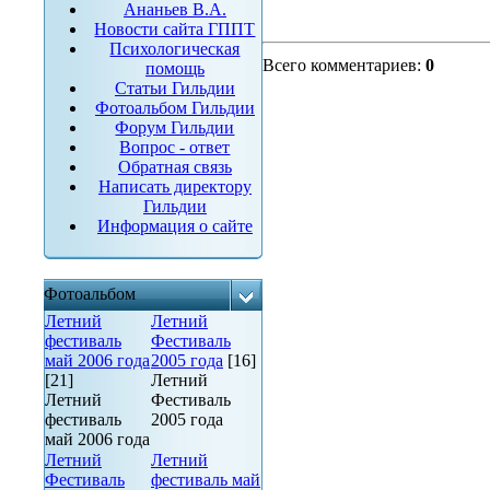
Ананьев В.А.
Новости сайта ГППТ
Психологическая
Всего комментариев
:
0
помощь
Статьи Гильдии
Фотоальбом Гильдии
Форум Гильдии
Вопрос - ответ
Обратная связь
Написать директору
Гильдии
Информация о сайте
Фотоальбом
Летний
Летний
фестиваль
Фестиваль
май 2006 года
2005 года
[16]
[21]
Летний
Летний
Фестиваль
фестиваль
2005 года
май 2006 года
Летний
Летний
Фестиваль
фестиваль май